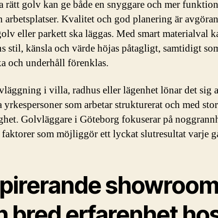
ja rätt golv kan ge både en snyggare och mer funktione
 arbetsplatser. Kvalitet och god planering är avgöra
golv eller parkett ska läggas. Med smart materialval k
 stil, känsla och värde höjas påtagligt, samtidigt so
rka och underhåll förenklas.
läggning i villa, radhus eller lägenhet lönar det sig a
 yrkespersoner som arbetar strukturerat och med stor
ghet. Golvläggare i Göteborg fokuserar på noggrann
 faktorer som möjliggör ett lyckat slutresultat varje 
spirerande showroo
h bred erfarenhet ho