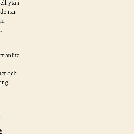
ll yta i
nde när
an
m
tt anlita
het och
gång.
m
s