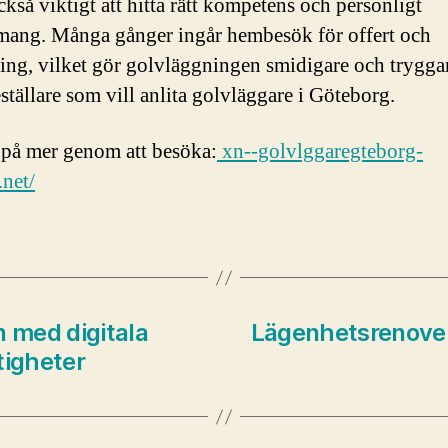
ckså viktigt att hitta rätt kompetens och personligt
ang. Många gånger ingår hembesök för offert och
ing, vilket gör golvläggningen smidigare och tryggar
ställare som vill anlita golvläggare i Göteborg.
 på mer genom att besöka:
xn--golvlggaregteborg-
net/
n med digitala
Lägenhetsrenover
tigheter