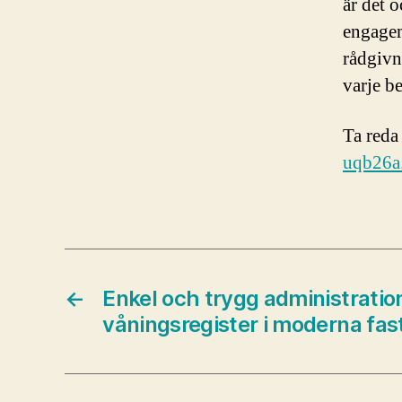
är det o
engagem
rådgivn
varje be
Ta reda
uqb26a.
←
Enkel och trygg administratio
våningsregister i moderna fas