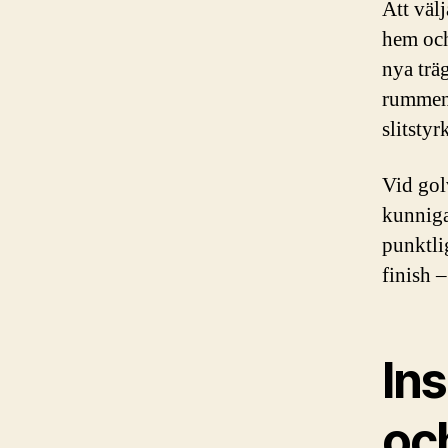
Att väl
hem och
nya trä
rummens
slitsty
Vid golv
kunniga
punktli
finish –
In
oc