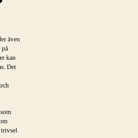
der även
l på
er kan
as. Det
 och
e som
som
trivsel