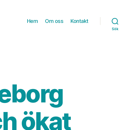
Hem
Om oss
Kontakt
Sök
teborg
ch ökat