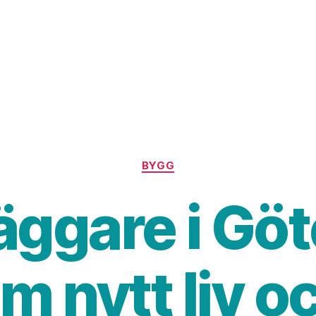
Kategorier
BYGG
äggare i Gö
m nytt liv o