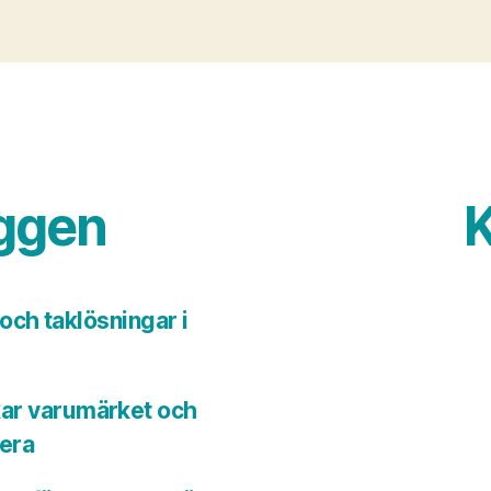
äggen
K
ch taklösningar i
kar varumärket och
tera