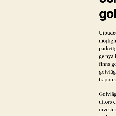
go
Utbudet
möjligh
parkett
ge nya 
finns go
golvläg
trappre
Golvläg
utförs 
investe