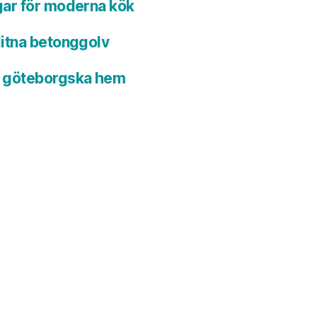
gar för moderna kök
litna betonggolv
i göteborgska hem