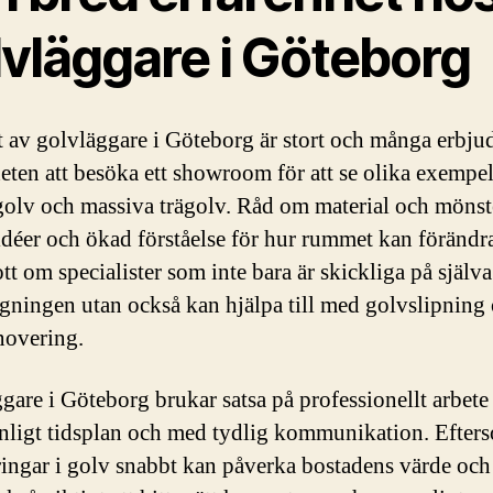
lvläggare i Göteborg
 av golvläggare i Göteborg är stort och många erbju
eten att besöka ett showroom för att se olika exempe
golv och massiva trägolv. Råd om material och mönst
idéer och ökad förståelse för hur rummet kan förändr
tt om specialister som inte bara är skickliga på själva
gningen utan också kan hjälpa till med golvslipning
novering.
gare i Göteborg brukar satsa på professionellt arbet
enligt tidsplan och med tydlig kommunikation. Efter
ringar i golv snabbt kan påverka bostadens värde och 