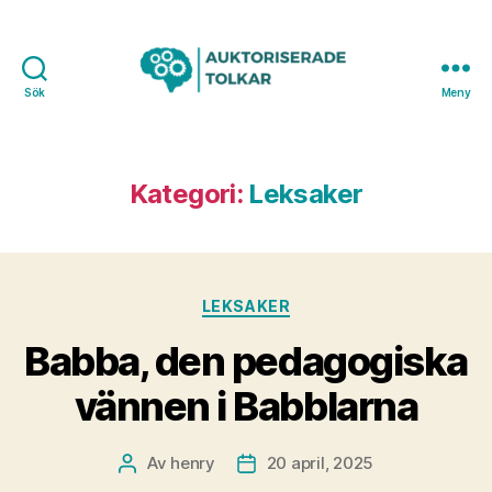
Sök
Meny
Kategori:
Leksaker
Kategorier
LEKSAKER
Babba, den pedagogiska
vännen i Babblarna
Av
henry
20 april, 2025
Inläggsförfattare
Inläggsdatum