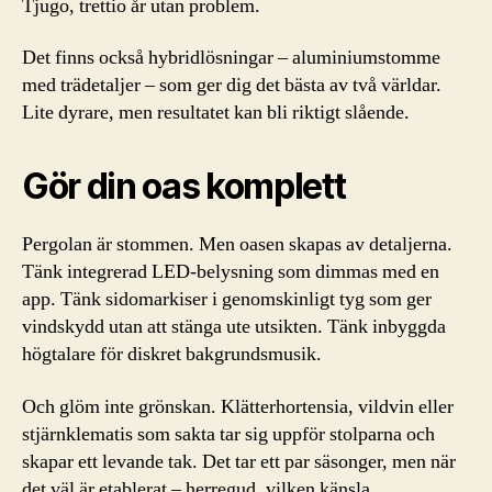
Tjugo, trettio år utan problem.
Det finns också hybridlösningar – aluminiumstomme
med trädetaljer – som ger dig det bästa av två världar.
Lite dyrare, men resultatet kan bli riktigt slående.
Gör din oas komplett
Pergolan är stommen. Men oasen skapas av detaljerna.
Tänk integrerad LED-belysning som dimmas med en
app. Tänk sidomarkiser i genomskinligt tyg som ger
vindskydd utan att stänga ute utsikten. Tänk inbyggda
högtalare för diskret bakgrundsmusik.
Och glöm inte grönskan. Klätterhortensia, vildvin eller
stjärnklematis som sakta tar sig uppför stolparna och
skapar ett levande tak. Det tar ett par säsonger, men när
det väl är etablerat – herregud, vilken känsla.