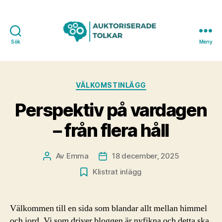
Sök
Meny
Kategorier
VÄLKOMSTINLÄGG
Perspektiv på vardagen
– från flera håll
Av
Emma
18 december, 2025
Inläggsförfattare
Inläggsdatum
Klistrat inlägg
Välkommen till en sida som blandar allt mellan himmel
och jord. Vi som driver bloggen är nyfikna och detta ska